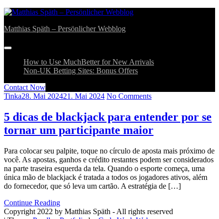
Skip
bahsegel
bahsegel
to
Matthias Späth – Persönlicher Webblog
content
How to Use MuchBetter for New Arrivals
Non-UK Betting Sites: Bonus Offers
Contact Now
Tinka
28. Mai 2024
21. Mai 2024
No Comments
5 dicas de blackjack para entender por se
tornar um participante maior
Para colocar seu palpite, toque no círculo de aposta mais próximo de
você. As apostas, ganhos e crédito restantes podem ser considerados
na parte traseira esquerda da tela. Quando o esporte começa, uma
única mão de blackjack é tratada a todos os jogadores ativos, além
do fornecedor, que só leva um cartão. A estratégia de […]
Continue Reading
Copyright 2022 by Matthias Späth - All rights reserved