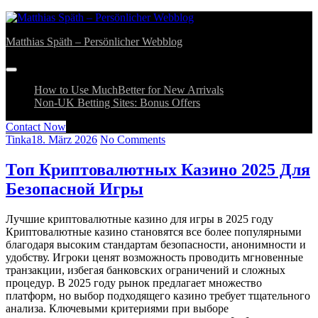
Skip
bahsegel
bahsegel
to
Matthias Späth – Persönlicher Webblog
content
How to Use MuchBetter for New Arrivals
Non-UK Betting Sites: Bonus Offers
Contact Now
Tinka
18. März 2026
No Comments
Топ Криптовалютных Казино 2025 Для
Безопасной Игры
Лучшие криптовалютные казино для игры в 2025 году
Криптовалютные казино становятся все более популярными
благодаря высоким стандартам безопасности, анонимности и
удобству. Игроки ценят возможность проводить мгновенные
транзакции, избегая банковских ограничений и сложных
процедур. В 2025 году рынок предлагает множество
платформ, но выбор подходящего казино требует тщательного
анализа. Ключевыми критериями при выборе