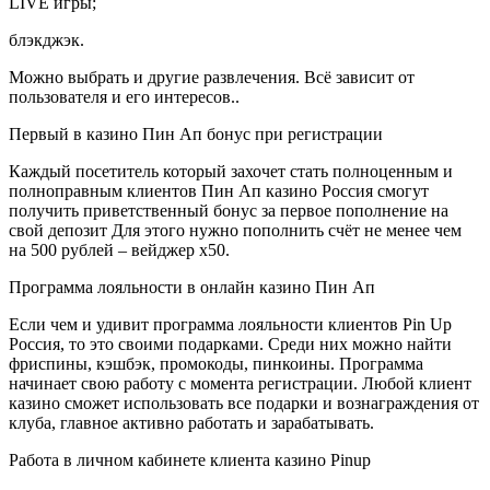
LIVE игры;
блэкджэк.
Можно выбрать и другие развлечения. Всё зависит от
пользователя и его интересов..
Первый в казино Пин Ап бонус при регистрации
Каждый посетитель который захочет стать полноценным и
полноправным клиентов Пин Ап казино Россия смогут
получить приветственный бонус за первое пополнение на
свой депозит Для этого нужно пополнить счёт не менее чем
на 500 рублей – вейджер х50.
Программа лояльности в онлайн казино Пин Ап
Если чем и удивит программа лояльности клиентов Pin Up
Россия, то это своими подарками. Среди них можно найти
фриспины, кэшбэк, промокоды, пинкоины. Программа
начинает свою работу с момента регистрации. Любой клиент
казино сможет использовать все подарки и вознаграждения от
клуба, главное активно работать и зарабатывать.
Работа в личном кабинете клиента казино Pinup