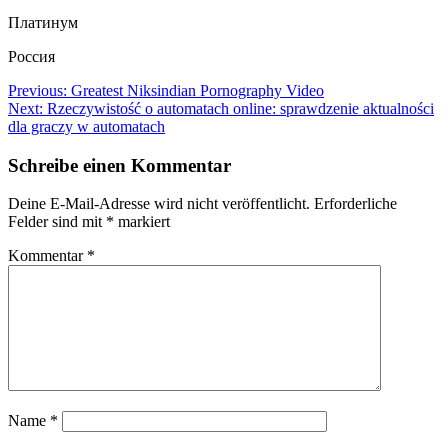
Платинум
Россия
Beitragsnavigation
Previous:
Greatest Niksindian Pornography Video
Next:
Rzeczywistość o automatach online: sprawdzenie aktualności
dla graczy w automatach
Schreibe einen Kommentar
Deine E-Mail-Adresse wird nicht veröffentlicht.
Erforderliche
Felder sind mit
*
markiert
Kommentar
*
Name
*