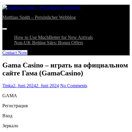
Skip
bahsegel
bahsegel
to
Matthias Späth – Persönlicher Webblog
content
How to Use MuchBetter for New Arrivals
Non-UK Betting Sites: Bonus Offers
Contact Now
Gama Casino – играть на официальном
сайте Гама (GamaCasino)
Tinka
2. Juni 2024
2. Juni 2024
No Comments
GAMA
Регистрация
Вход
Зеркало