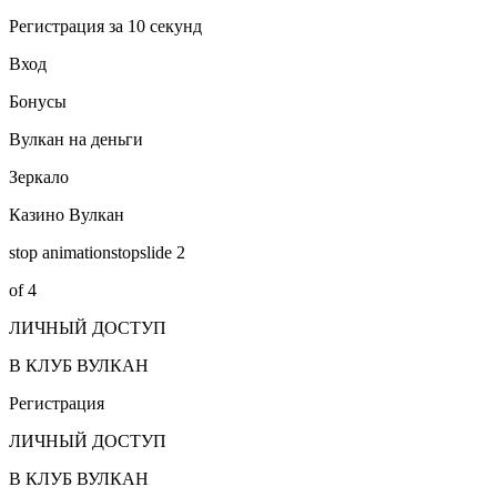
Регистрация за 10 секунд
Вход
Бонусы
Вулкан на деньги
Зеркало
Казино Вулкан
stop animationstopslide 2
of 4
ЛИЧНЫЙ ДОСТУП
В КЛУБ ВУЛКАН
Регистрация
ЛИЧНЫЙ ДОСТУП
В КЛУБ ВУЛКАН