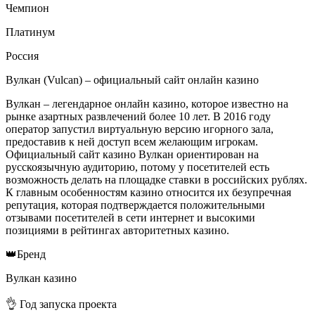
Чемпион
Платинум
Россия
Вулкан (Vulсan) – официальный сайт онлайн казино
Вулкан – легендарное онлайн казино, которое известно на
рынке азартных развлечений более 10 лет. В 2016 году
оператор запустил виртуальную версию игорного зала,
предоставив к ней доступ всем желающим игрокам.
Официальный сайт казино Вулкан ориентирован на
русскоязычную аудиторию, потому у посетителей есть
возможность делать на площадке ставки в российских рублях.
К главным особенностям казино относится их безупречная
репутация, которая подтверждается положительными
отзывами посетителей в сети интернет и высокими
позициями в рейтингах авторитетных казино.
👑Бренд
Вулкан казино
👌 Год запуска проекта