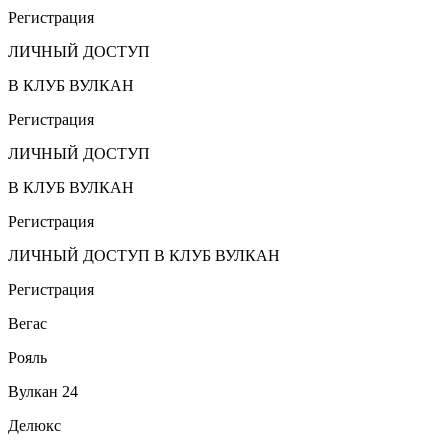
Регистрация
ЛИЧНЫЙ ДОСТУП
В КЛУБ ВУЛКАН
Регистрация
ЛИЧНЫЙ ДОСТУП
В КЛУБ ВУЛКАН
Регистрация
ЛИЧНЫЙ ДОСТУП В КЛУБ ВУЛКАН
Регистрация
Вегас
Рояль
Вулкан 24
Делюкс