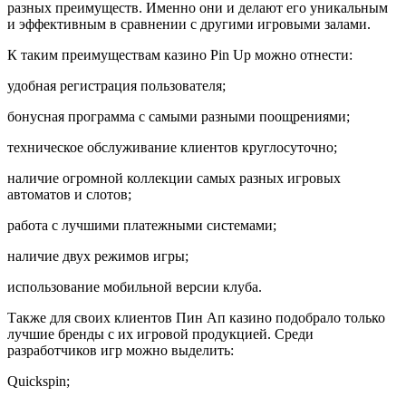
разных преимуществ. Именно они и делают его уникальным
и эффективным в сравнении с другими игровыми залами.
К таким преимуществам казино Pin Up можно отнести:
удобная регистрация пользователя;
бонусная программа с самыми разными поощрениями;
техническое обслуживание клиентов круглосуточно;
наличие огромной коллекции самых разных игровых
автоматов и слотов;
работа с лучшими платежными системами;
наличие двух режимов игры;
использование мобильной версии клуба.
Также для своих клиентов Пин Ап казино подобрало только
лучшие бренды с их игровой продукцией. Среди
разработчиков игр можно выделить:
Quickspin;