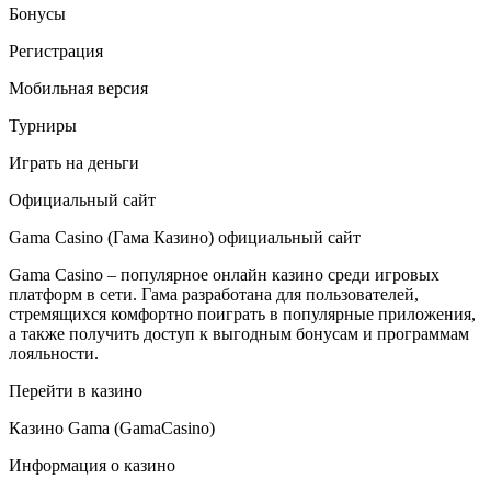
Бонусы
Регистрация
Мобильная версия
Турниры
Играть на деньги
Официальный сайт
Gama Casino (Гама Казино) официальный сайт
Gama Casino – популярное онлайн казино среди игровых
платформ в сети. Гама разработана для пользователей,
стремящихся комфортно поиграть в популярные приложения,
а также получить доступ к выгодным бонусам и программам
лояльности.
Перейти в казино
Казино Gama (GamaCasino)
Информация о казино