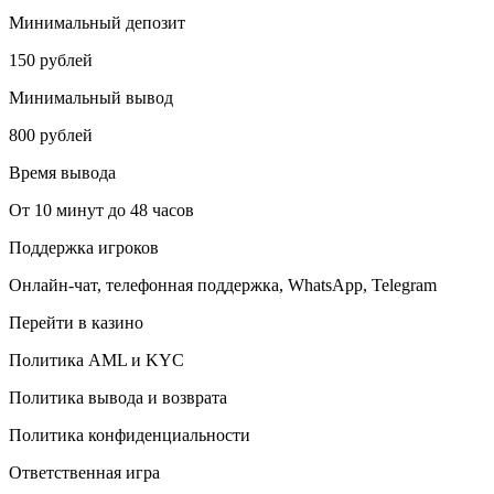
Минимальный депозит
150 рублей
Минимальный вывод
800 рублей
Время вывода
От 10 минут до 48 часов
Поддержка игроков
Онлайн-чат, телефонная поддержка, WhatsApp, Telegram
Перейти в казино
Политика AML и KYC
Политика вывода и возврата
Политика конфиденциальности
Ответственная игра