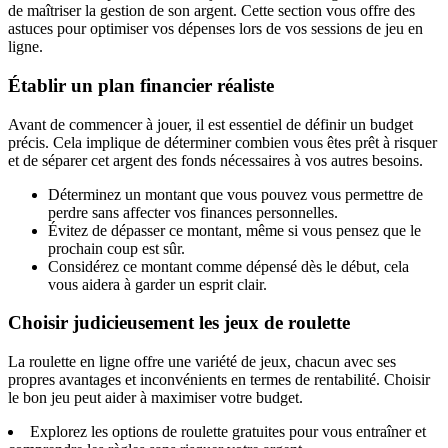
de maîtriser la gestion de son argent. Cette section vous offre des
astuces pour optimiser vos dépenses lors de vos sessions de jeu en
ligne.
Établir un plan financier réaliste
Avant de commencer à jouer, il est essentiel de définir un budget
précis. Cela implique de déterminer combien vous êtes prêt à risquer
et de séparer cet argent des fonds nécessaires à vos autres besoins.
Déterminez un montant que vous pouvez vous permettre de
perdre sans affecter vos finances personnelles.
Évitez de dépasser ce montant, même si vous pensez que le
prochain coup est sûr.
Considérez ce montant comme dépensé dès le début, cela
vous aidera à garder un esprit clair.
Choisir judicieusement les jeux de roulette
La roulette en ligne offre une variété de jeux, chacun avec ses
propres avantages et inconvénients en termes de rentabilité. Choisir
le bon jeu peut aider à maximiser votre budget.
Explorez les options de roulette gratuites pour vous entraîner et