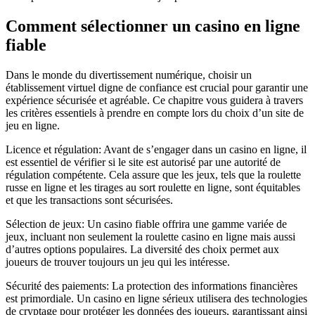
Comment sélectionner un casino en ligne
fiable
Dans le monde du divertissement numérique, choisir un
établissement virtuel digne de confiance est crucial pour garantir une
expérience sécurisée et agréable. Ce chapitre vous guidera à travers
les critères essentiels à prendre en compte lors du choix d’un site de
jeu en ligne.
Licence et régulation: Avant de s’engager dans un casino en ligne, il
est essentiel de vérifier si le site est autorisé par une autorité de
régulation compétente. Cela assure que les jeux, tels que la roulette
russe en ligne et les tirages au sort roulette en ligne, sont équitables
et que les transactions sont sécurisées.
Sélection de jeux: Un casino fiable offrira une gamme variée de
jeux, incluant non seulement la roulette casino en ligne mais aussi
d’autres options populaires. La diversité des choix permet aux
joueurs de trouver toujours un jeu qui les intéresse.
Sécurité des paiements: La protection des informations financières
est primordiale. Un casino en ligne sérieux utilisera des technologies
de cryptage pour protéger les données des joueurs, garantissant ainsi