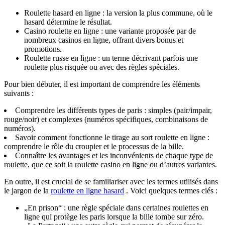
Roulette hasard en ligne : la version la plus commune, où le
hasard détermine le résultat.
Casino roulette en ligne : une variante proposée par de
nombreux casinos en ligne, offrant divers bonus et
promotions.
Roulette russe en ligne : un terme décrivant parfois une
roulette plus risquée ou avec des règles spéciales.
Pour bien débuter, il est important de comprendre les éléments
suivants :
Comprendre les différents types de paris : simples (pair/impair,
rouge/noir) et complexes (numéros spécifiques, combinaisons de
numéros).
Savoir comment fonctionne le tirage au sort roulette en ligne :
comprendre le rôle du croupier et le processus de la bille.
Connaître les avantages et les inconvénients de chaque type de
roulette, que ce soit la roulette casino en ligne ou d’autres variantes.
En outre, il est crucial de se familiariser avec les termes utilisés dans
le jargon de la
roulette en ligne hasard
. Voici quelques termes clés :
„En prison“ : une règle spéciale dans certaines roulettes en
ligne qui protège les paris lorsque la bille tombe sur zéro.