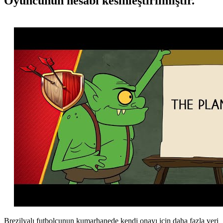
Oyuncunun hesabı kesinleştirilmiştir.
Brezilyalı futbolcunun kumarhanede kendi onayı için daha fazla veri