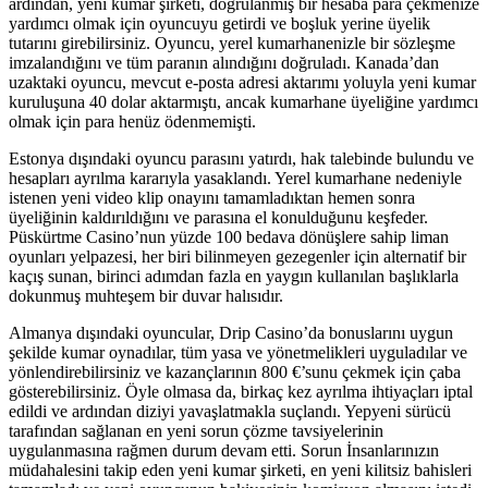
ardından, yeni kumar şirketi, doğrulanmış bir hesaba para çekmenize
yardımcı olmak için oyuncuyu getirdi ve boşluk yerine üyelik
tutarını girebilirsiniz. Oyuncu, yerel kumarhanenizle bir sözleşme
imzalandığını ve tüm paranın alındığını doğruladı. Kanada’dan
uzaktaki oyuncu, mevcut e-posta adresi aktarımı yoluyla yeni kumar
kuruluşuna 40 dolar aktarmıştı, ancak kumarhane üyeliğine yardımcı
olmak için para henüz ödenmemişti.
Estonya dışındaki oyuncu parasını yatırdı, hak talebinde bulundu ve
hesapları ayrılma kararıyla yasaklandı. Yerel kumarhane nedeniyle
istenen yeni video klip onayını tamamladıktan hemen sonra
üyeliğinin kaldırıldığını ve parasına el konulduğunu keşfeder.
Püskürtme Casino’nun yüzde 100 bedava dönüşlere sahip liman
oyunları yelpazesi, her biri bilinmeyen gezegenler için alternatif bir
kaçış sunan, birinci adımdan fazla en yaygın kullanılan başlıklarla
dokunmuş muhteşem bir duvar halısıdır.
Almanya dışındaki oyuncular, Drip Casino’da bonuslarını uygun
şekilde kumar oynadılar, tüm yasa ve yönetmelikleri uyguladılar ve
yönlendirebilirsiniz ve kazançlarının 800 €’sunu çekmek için çaba
gösterebilirsiniz. Öyle olmasa da, birkaç kez ayrılma ihtiyaçları iptal
edildi ve ardından diziyi yavaşlatmakla suçlandı. Yepyeni sürücü
tarafından sağlanan en yeni sorun çözme tavsiyelerinin
uygulanmasına rağmen durum devam etti. Sorun İnsanlarınızın
müdahalesini takip eden yeni kumar şirketi, en yeni kilitsiz bahisleri