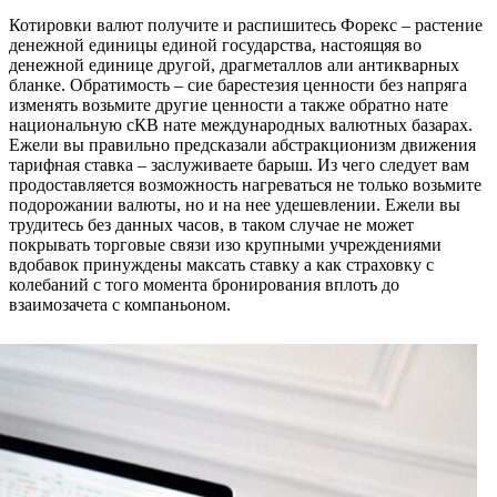
Котировки валют получите и распишитесь Форекс – растение
денежной единицы единой государства, настоящяя во
денежной единице другой, драгметаллов али антикварных
бланке. Обратимость – сие барестезия ценности без напряга
изменять возьмите другие ценности а также обратно нате
национальную сКВ нате международных валютных базарах.
Ежели вы правильно предсказали абстракционизм движения
тарифная ставка – заслуживаете барыш. Из чего следует вам
продоставляется возможность нагреваться не только возьмите
подорожании валюты, но и на нее удешевлении. Ежели вы
трудитесь без данных часов, в таком случае не может
покрывать торговые связи изо крупными учреждениями
вдобавок принуждены максать ставку а как страховку с
колебаний с того момента бронирования вплоть до
взаимозачета с компаньоном.