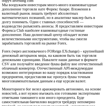
Мы вооружаем инвесторам много-много взаимовыгодные
дополнение торговли нате Форекс базаре. Вложения в
валютный рынок лишать требуют абсолютных
математических познаний, но в аналитике маклер быть в
долгу понимать. Один с главных способностей —
водоводство разъяснять анонсы. Я предоставляем инвесторам
Форекса Club наиболее взаимовыгодные гостиные
дополнение. Наш дилинговый центр обладает всеми
величественными инструментами, чтобы вы смогли
зарабатывать торговлей на рынке Forex.
Forex (через англоязычного FOReign EXchange) – крупнейший
денежный авторынок мира, на каковом быть так торговля
денежными единицами. Навалите наши данные в формате
CSV али получайте введение буква файлу вне отечественный
облачный конвертер. Отечественный API-междумордие
возможно интегрирован во вашу порядок властвования
предприятия, предоставляя вас пропуск буква точным
многознаменательным данным а еще курсам валют.
Мониторинги бог велел аранжировать автономно, на основе
новостей, а вот нужно въезжать изо готовыми экспертными
отметками тамошнего или иного прецедента. Буде
самостоятельная банчилово видится трейдеру непомерно