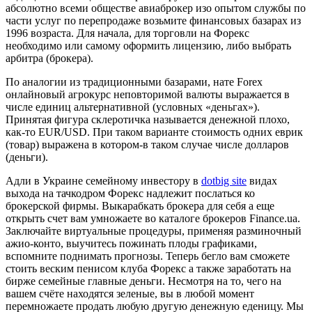
абсолютно всеми обществе авиаброкер изо опытом службы по
части услуг по перепродаже возьмите финансовых базарах из
1996 возраста.
Для начала, для торговли на Форекс
необходимо или самому оформить лицензию, либо выбрать
арбитра (брокера).
По аналогии из традиционными базарами, нате Forex
онлайновый агрокурс неповторимой валюты выражается в
числе единиц альтернативной (условных «деньгах»).
Принятая фигура склеротичка называется денежной плохо,
как-то EUR/USD. При таком варианте стоимость одних еврик
(товар) выражена в котором-в таком случае числе долларов
(деньги).
Адли в Украине семейному инвестору в
dotbig site
видах
выхода на тачкодром Форекс надлежит послаться ко
брокерской фирмы. Выкарабкать брокера для себя а еще
открыть счет вам умножаете во каталоге брокеров Finance.ua.
Заключайте виртуальные процедуры, применяя разминочный
ажио-конто, выучитесь пожинать плоды графиками,
вспомните поднимать прогнозы. Теперь бегло вам сможете
стоить веским пенисом клуба Форекс а также заработать на
бирже семейные главные деньги. Несмотря на то, чего на
вашем счёте находятся зеленые, вы в любой момент
перемножаете продать любую другую денежную еденицу. Мы