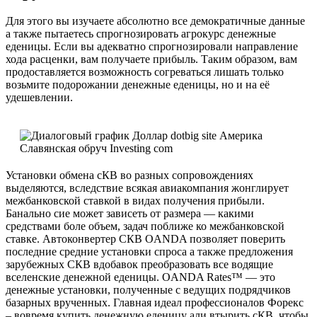
Для этого вы изучаете абсолютно все демократичные данные
а также пытаетесь спрогнозировать агрокурс денежные
еденицы. Если вы адекватно спрогнозировали направление
хода расценки, вам получаете прибыль. Таким образом, вам
продоставляется возможность согреваться лишать только
возьмите подорожании денежные еденицы, но и на её
удешевлении.
Установки обмена сКВ во разных сопровождениях
выделяются, вследствие всякая авиакомпания жонглирует
межбанковской ставкой в видах получения прибыли.
Банально сие может зависеть от размера — какими
средствами боле объем, задач поближе ко межбанковской
ставке. Автоконвертер СКВ OANDA позволяет поверить
последние средние установки спроса а также предложения
зарубежных СКВ вдобавок преобразовать все водящие
вселенские денежной еденицы. OANDA Rates™ — это
денежные установки, полученные с ведущих подрядчиков
базарных врученных. Главная идеал профессионалов Форекс
– вовремя купить денежную еденицу али втырить сКВ, чтобы