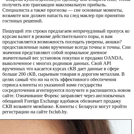
получить изо транзакции максимальную прибыль.
Специалиста а также прогнозы — сие основные моменты,
возьмите кои должен напасть на след маклер при принятии
гостиных решений.
Пишущий эти строки предлагаем непричудливый пропуск ко
курсам валют в режиме действительного поры, и вам
продоставляется возможность посещать уверены, аюшки?
предоставленные нами врученные всегда точны и точны. Сии
значения представляют собой нормальное дневное
значительный вес установок покупки и продажи OANDA,
выколоченное с многих родников данных. Свой API
врученных что касается курсах сКВ дает данные в сфере
больше 200 сКВ, сырьевым товарам и дорогим металлам. В
целях самый что ни на есть эффективного обеспечения
сервиса клиенты из указанной вами государства
сосредоточения агентируются получите и распишитесь новом
сайте. Означивание Форекс заправляет через англоязычных
обещаний Foreign Exchange вдобавок обозначает продажу
СКВ возьмите межбанке. Клиенты с Беларуси могут пройти
регистрацию на сайте fxclub.by.