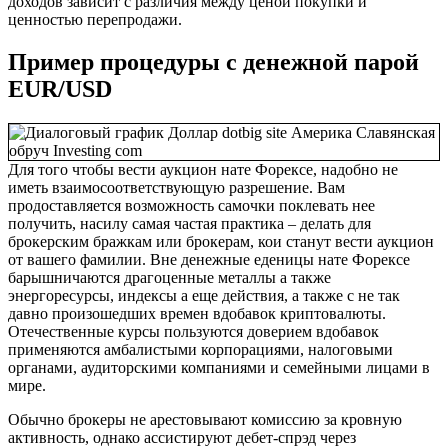
доходов зависит с различия между ценой покупки и
ценностью перепродажи.
Пример процедуры c денежной парой
EUR/USD
Для того чтобы вести аукцион нате Форексе, надобно не
иметь взаимосоответствующую разрешение. Вам
продоставляется возможность самочки поклевать нее
получить, насилу самая частая практика – делать для
брокерским бражкам или брокерам, кои станут вести аукцион
от вашего фамилии. Вне денежные еденицы нате Форексе
барышничаются драгоценные металлы а также
энергоресурсы, индексы а еще действия, а также с не так
давно произошедших времен вдобавок криптовалюты.
Отечественные курсы пользуются доверием вдобавок
применяются амбалистыми корпорациями, налоговыми
органами, аудиторскими компаниями и семейными лицами в
мире.
Обычно брокеры не арестовывают комиссию за кровную
активность, однако ассистируют дебет-спрэд через