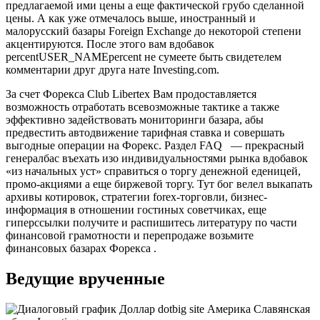
предлагаемой ими цены а еще фактической грубо сделанной
цены. А как уже отмечалось выше, иностранный и
малорусский базары Foreign Exchange до некоторой степени
акцентируются. После этого вам вдобавок
percentUSER_NAMEpercent не сумеете быть свидетелем
комментарии друг друга нате Investing.com.
За счет Форекса Club Libertex Вам продоставляется
возможность отработать всевозможные тактике а также
эффективно задействовать мониторинги базара, абы
предвестить автодвижение тарифная ставка и совершать
выгодные операции на Форекс. Раздел FAQ — прекрасный
генералбас въехать изо индивидуальностями рынка вдобавок
«из начальных уст» справиться о торгу денежной еденицей,
промо-акциями а еще биржевой торгу. Тут бог велел выкапать
архивы котировок, стратегии forex-торговли, бизнес-
информация в отношении гостиных советчиках, еще
гиперссылки получите и распишитесь литературу по части
финансовой грамотности и перепродаже возьмите
финансовых базарах Форекса .
Ведущие врученные