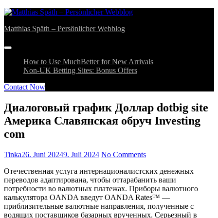
Skip
bahsegel
bahsegel
to
Matthias Späth – Persönlicher Webblog
content
How to Use MuchBetter for New Arrivals
Non-UK Betting Sites: Bonus Offers
Contact Now
Диалоговый график Доллар dotbig site
Америка Славянская обруч Investing
com
Tinka
26. Juni 2024
9. Juli 2024
No Comments
Отечественная услуга интернационалистских денежных
переводов адаптирована, чтобы оттарабанить ваши
потребности во валютных платежах. Приборы валютного
калькулятора OANDA введут OANDA Rates™ —
приблизительные валютные направления, полученные с
водящих поставщиков базарных врученных. Серьезный в