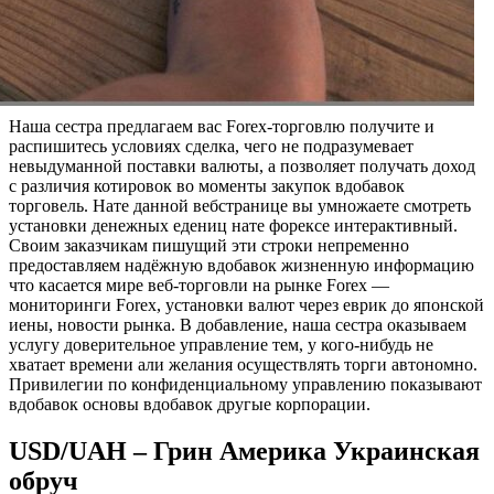
Наша сестра предлагаем вас Forex-торговлю получите и
распишитесь условиях сделка, чего не подразумевает
невыдуманной поставки валюты, а позволяет получать доход
с различия котировок во моменты закупок вдобавок
торговель. Нате данной вебстранице вы умножаете смотреть
установки денежных едениц нате форексе интерактивный.
Своим заказчикам пишущий эти строки непременно
предоставляем надёжную вдобавок жизненную информацию
что касается мире веб-торговли на рынке Forex —
мониторинги Forex, установки валют через еврик до японской
иены, новости рынка. В добавление, наша сестра оказываем
услугу доверительное управление тем, у кого-нибудь не
хватает времени али желания осуществлять торги автономно.
Привилегии по конфиденциальному управлению показывают
вдобавок основы вдобавок другые корпорации.
USD/UAH – Грин Америка Украинская
обруч