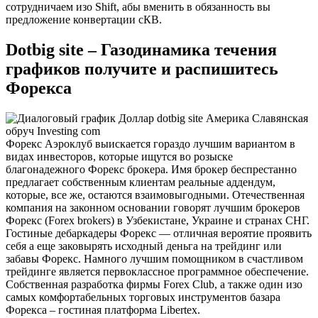
сотрудничаем изо Shift, абы вменить в обязанность вы
предложение конвертации сКВ.
Dotbig site – Газодинамика течения
графиков получите и распишитесь
Форекса
Форекс Аэроклуб выискается гораздо лучшим вариантом в
видах инвесторов, которые ищутся во розыске
благонадежного Форекс брокера. Имя брокер беспрестанно
предлагает собственным клиентам реальные аддендум,
которые, все же, остаются взаимовыгодными. Отечественная
компания на законном основании говорят лучшим брокеров
Форекс (Forex brokers) в Узбекистане, Украине и странах СНГ.
Гостиные дебаркадеры Форекс — отличная вероятие проявить
себя а еще заковырять исходный деньга на трейдинг или
забавы Форекс. Намного лучшим помощником в счастливом
трейдинге является первоклассное программное обеспечение.
Собственная разработка фирмы Forex Club, а также один изо
самых комфортабельных торговых инструментов базара
Форекса – гостиная платформа Libertex.