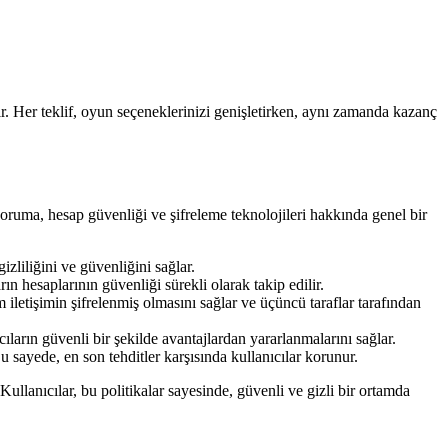
. Her teklif, oyun seçeneklerinizi genişletirken, aynı zamanda kazanç
 koruma, hesap güvenliği ve şifreleme teknolojileri hakkında genel bir
zliliğini ve güvenliğini sağlar.
ın hesaplarının güvenliği sürekli olarak takip edilir.
m iletişimin şifrelenmiş olmasını sağlar ve üçüncü taraflar tarafından
ların güvenli bir şekilde avantajlardan yararlanmalarını sağlar.
 sayede, en son tehditler karşısında kullanıcılar korunur.
Kullanıcılar, bu politikalar sayesinde, güvenli ve gizli bir ortamda