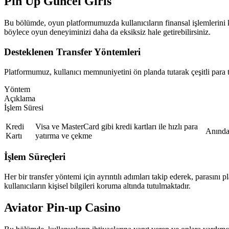
Pin Up Guncel Giris
Bu bölümde, oyun platformumuzda kullanıcıların finansal işlemlerini kol
böylece oyun deneyiminizi daha da eksiksiz hale getirebilirsiniz.
Desteklenen Transfer Yöntemleri
Platformumuz, kullanıcı memnuniyetini ön planda tutarak çeşitli para tr
Yöntem
Açıklama
İşlem Süresi
Kredi
Visa ve MasterCard gibi kredi kartları ile hızlı para
Anınd
Kartı
yatırma ve çekme
İşlem Süreçleri
Her bir transfer yöntemi için ayrıntılı adımları takip ederek, parasını
kullanıcıların kişisel bilgileri koruma altında tutulmaktadır.
Aviator Pin-up Casino