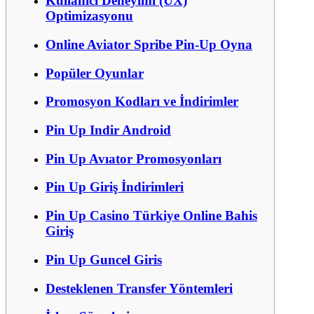
Kullanıcı Deneyimi (UX)
Optimizasyonu
Online Aviator Spribe Pin-Up Oyna
Popüler Oyunlar
Promosyon Kodları ve İndirimler
Pin Up Indir Android
Pin Up Avıator Promosyonları
Pin Up Giriş İndirimleri
Pin Up Casino Türkiye Online Bahis
Giriş
Pin Up Guncel Giris
Desteklenen Transfer Yöntemleri