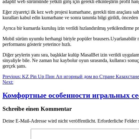
adaptif web sürümünde yetkili giriş için gerekli etkinleştirin profil hang
Eğer ziyaretçi ilk kez web projesi kumarhane, gerekli tüm araçlara sah
kuralları kabul edin kumarhane ve sonra tanımla bilgi girildi, önceden
Ayrıca bir kumarda kuruluş izin verildi hızlandırılmış yetkilendirme pr
Mobil sürüm uyumlu herhangi biriyle popüler brausers.Uyarlanabilir m
performansı gösterir yeterince hızlı.
Diğer şeylerin yanı sıra, başlıklar kulüp MasalBet izin verildi uygul
sinyaliyle bile. Ne zaman hız kaybolur oyun sırasında, kullanıcı sonuç
gerçek şans.
Beitragsnavigation
Previous:
KZ Pin Up Пин Ап игорный дом во Стране Казахстан
Next:
Комфортные особенности игральных сес
Schreibe einen Kommentar
Deine E-Mail-Adresse wird nicht veröffentlicht.
Erforderliche Felder 