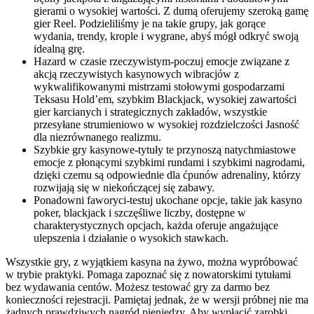
gierami o wysokiej wartości. Z dumą oferujemy szeroką gamę
gier Reel. Podzieliliśmy je na takie grupy, jak gorące
wydania, trendy, krople i wygrane, abyś mógł odkryć swoją
idealną grę.
Hazard w czasie rzeczywistym-poczuj emocje związane z
akcją rzeczywistych kasynowych wibracjów z
wykwalifikowanymi mistrzami stołowymi gospodarzami
Teksasu Hold’em, szybkim Blackjack, wysokiej zawartości
gier karcianych i strategicznych zakładów, wszystkie
przesyłane strumieniowo w wysokiej rozdzielczości Jasność
dla niezrównanego realizmu.
Szybkie gry kasynowe-tytuły te przynoszą natychmiastowe
emocje z płonącymi szybkimi rundami i szybkimi nagrodami,
dzięki czemu są odpowiednie dla ćpunów adrenaliny, którzy
rozwijają się w niekończącej się zabawy.
Ponadowni faworyci-testuj ukochane opcje, takie jak kasyno
poker, blackjack i szczęśliwe liczby, dostępne w
charakterystycznych opcjach, każda oferuje angażujące
ulepszenia i działanie o wysokich stawkach.
Wszystkie gry, z wyjątkiem kasyna na żywo, można wypróbować
w trybie praktyki. Pomaga zapoznać się z nowatorskimi tytułami
bez wydawania centów. Możesz testować gry za darmo bez
konieczności rejestracji. Pamiętaj jednak, że w wersji próbnej nie ma
żadnych prawdziwych nagród pieniędzy. Aby wypłacić zarobki,