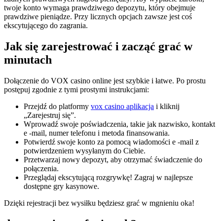
twoje konto wymaga prawdziwego depozytu, który obejmuje
prawdziwe pieniądze. Przy licznych opcjach zawsze jest coś
ekscytującego do zagrania.
Jak się zarejestrować i zacząć grać w
minutach
Dołączenie do VOX casino online jest szybkie i łatwe. Po prostu
postępuj zgodnie z tymi prostymi instrukcjami:
Przejdź do platformy
vox casino aplikacja
i kliknij
„Zarejestruj się”.
Wprowadź swoje poświadczenia, takie jak nazwisko, kontakt
e -mail, numer telefonu i metoda finansowania.
Potwierdź swoje konto za pomocą wiadomości e -mail z
potwierdzeniem wysyłanym do Ciebie.
Przetwarzaj nowy depozyt, aby otrzymać świadczenie do
połączenia.
Przeglądaj ekscytującą rozgrywkę! Zagraj w najlepsze
dostępne gry kasynowe.
Dzięki rejestracji bez wysiłku będziesz grać w mgnieniu oka!