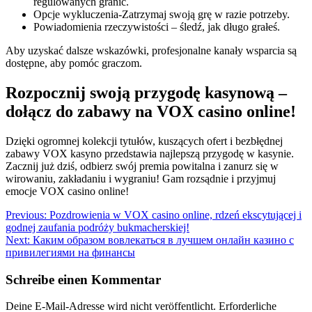
regulowanych granic.
Opcje wykluczenia-Zatrzymaj swoją grę w razie potrzeby.
Powiadomienia rzeczywistości – śledź, jak długo grałeś.
Aby uzyskać dalsze wskazówki, profesjonalne kanały wsparcia są
dostępne, aby pomóc graczom.
Rozpocznij swoją przygodę kasynową –
dołącz do zabawy na VOX casino online!
Dzięki ogromnej kolekcji tytułów, kuszących ofert i bezbłędnej
zabawy VOX kasyno przedstawia najlepszą przygodę w kasynie.
Zacznij już dziś, odbierz swój premia powitalna i zanurz się w
wirowaniu, zakładaniu i wygraniu! Gam rozsądnie i przyjmuj
emocje VOX casino online!
Beitragsnavigation
Previous:
Pozdrowienia w VOX casino online, rdzeń ekscytującej i
godnej zaufania podróży bukmacherskiej!
Next:
Каким образом вовлекаться в лучшем онлайн казино с
привилегиями на финансы
Schreibe einen Kommentar
Deine E-Mail-Adresse wird nicht veröffentlicht.
Erforderliche