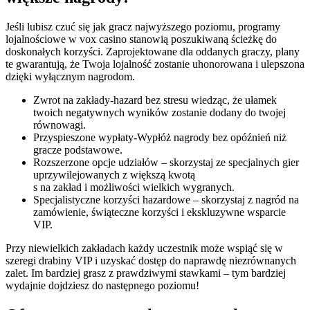
Jeśli lubisz czuć się jak gracz najwyższego poziomu, programy
lojalnościowe w vox casino stanowią poszukiwaną ścieżkę do
doskonałych korzyści. Zaprojektowane dla oddanych graczy, plany
te gwarantują, że Twoja lojalność zostanie uhonorowana i ulepszona
dzięki wyłącznym nagrodom.
Zwrot na zakłady-hazard bez stresu wiedząc, że ułamek
twoich negatywnych wyników zostanie dodany do twojej
równowagi.
Przyspieszone wypłaty-Wypłóż nagrody bez opóźnień niż
gracze podstawowe.
Rozszerzone opcje udziałów – skorzystaj ze specjalnych gier
uprzywilejowanych z większą kwotą
s na zakład i możliwości wielkich wygranych.
Specjalistyczne korzyści hazardowe – skorzystaj z nagród na
zamówienie, świąteczne korzyści i ekskluzywne wsparcie
VIP.
Przy niewielkich zakładach każdy uczestnik może wspiąć się w
szeregi drabiny VIP i uzyskać dostęp do naprawdę niezrównanych
zalet. Im bardziej grasz z prawdziwymi stawkami – tym bardziej
wydajnie dojdziesz do następnego poziomu!