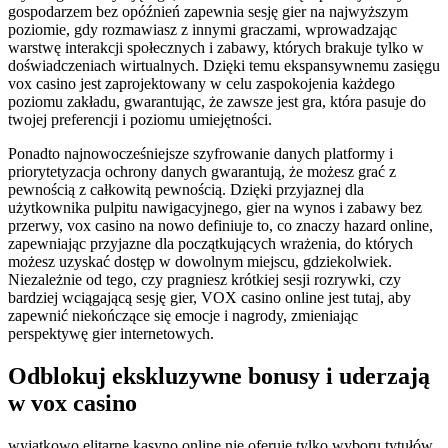
gospodarzem bez opóźnień zapewnia sesję gier na najwyższym
poziomie, gdy rozmawiasz z innymi graczami, wprowadzając
warstwę interakcji społecznych i zabawy, których brakuje tylko w
doświadczeniach wirtualnych. Dzięki temu ekspansywnemu zasięgu
vox casino jest zaprojektowany w celu zaspokojenia każdego
poziomu zakładu, gwarantując, że zawsze jest gra, która pasuje do
twojej preferencji i poziomu umiejętności.
Ponadto najnowocześniejsze szyfrowanie danych platformy i
priorytetyzacja ochrony danych gwarantują, że możesz grać z
pewnością z całkowitą pewnością. Dzięki przyjaznej dla
użytkownika pulpitu nawigacyjnego, gier na wynos i zabawy bez
przerwy, vox casino na nowo definiuje to, co znaczy hazard online,
zapewniając przyjazne dla początkujących wrażenia, do których
możesz uzyskać dostęp w dowolnym miejscu, gdziekolwiek.
Niezależnie od tego, czy pragniesz krótkiej sesji rozrywki, czy
bardziej wciągającą sesję gier, VOX casino online jest tutaj, aby
zapewnić niekończące się emocje i nagrody, zmieniając
perspektywę gier internetowych.
Odblokuj ekskluzywne bonusy i uderzają
w vox casino
wyjątkowo elitarne kasyno online nie oferuje tylko wyboru tytułów