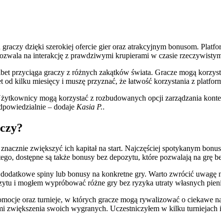
graczy dzięki szerokiej ofercie gier oraz atrakcyjnym bonusom. Platfor
pozwala na interakcję z prawdziwymi krupierami w czasie rzeczywisty
vibet przyciąga graczy z różnych zakątków świata. Gracze mogą korzys
t od kilku miesięcy i muszę przyznać, że łatwość korzystania z platfo
y. Użytkownicy mogą korzystać z rozbudowanych opcji zarządzania kon
dpowiedzialnie – dodaje
Kasia P.
.
aczy?
nacznie zwiększyć ich kapitał na start. Najczęściej spotykanym bonuse
o, dostępne są także bonusy bez depozytu, które pozwalają na grę b
e dodatkowe spiny lub bonusy na konkretne gry. Warto zwrócić uwagę n
pozytu i mogłem wypróbować różne gry bez ryzyka utraty własnych pie
ocje oraz turnieje, w których gracze mogą rywalizować o ciekawe nag
ami zwiększenia swoich wygranych. Uczestniczyłem w kilku turniejach