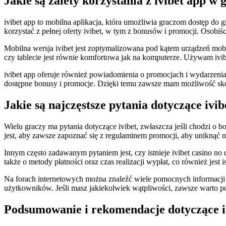
Jakie są zalety korzystania z ivibet app w 
ivibet app to mobilna aplikacja, która umożliwia graczom dostęp do gi
korzystać z pełnej oferty ivibet, w tym z bonusów i promocji. Osobi
Mobilna wersja ivibet jest zoptymalizowana pod kątem urządzeń mobil
czy tablecie jest równie komfortowa jak na komputerze. Używam ivibe
ivibet app oferuje również powiadomienia o promocjach i wydarzenia
dostępne bonusy i promocje. Dzięki temu zawsze mam możliwość sko
Jakie są najczęstsze pytania dotyczące ivib
Wielu graczy ma pytania dotyczące ivibet, zwłaszcza jeśli chodzi o bo
jest, aby zawsze zapoznać się z regulaminem promocji, aby uniknąć 
Innym często zadawanym pytaniem jest, czy istnieje ivibet casino no
także o metody płatności oraz czas realizacji wypłat, co również jes
Na forach internetowych można znaleźć wiele pomocnych informacji 
użytkowników. Jeśli masz jakiekolwiek wątpliwości, zawsze warto po
Podsumowanie i rekomendacje dotyczące i