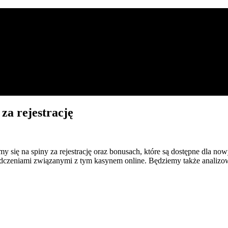
 za rejestrację
emy się na spiny za rejestrację oraz bonusach, które są dostępne dla 
iadczeniami związanymi z tym kasynem online. Będziemy także analiz