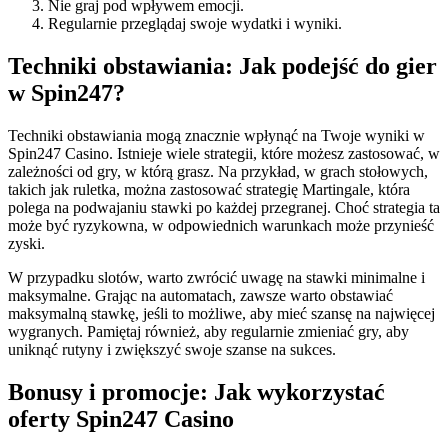
Nie graj pod wpływem emocji.
Regularnie przeglądaj swoje wydatki i wyniki.
Techniki obstawiania: Jak podejść do gier
w Spin247?
Techniki obstawiania mogą znacznie wpłynąć na Twoje wyniki w
Spin247 Casino. Istnieje wiele strategii, które możesz zastosować, w
zależności od gry, w którą grasz. Na przykład, w grach stołowych,
takich jak ruletka, można zastosować strategię Martingale, która
polega na podwajaniu stawki po każdej przegranej. Choć strategia ta
może być ryzykowna, w odpowiednich warunkach może przynieść
zyski.
W przypadku slotów, warto zwrócić uwagę na stawki minimalne i
maksymalne. Grając na automatach, zawsze warto obstawiać
maksymalną stawkę, jeśli to możliwe, aby mieć szansę na najwięcej
wygranych. Pamiętaj również, aby regularnie zmieniać gry, aby
uniknąć rutyny i zwiększyć swoje szanse na sukces.
Bonusy i promocje: Jak wykorzystać
oferty Spin247 Casino